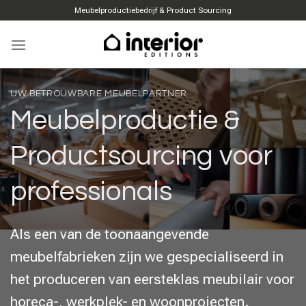
Overslaan
Meubelproductiebedrijf & Product Sourcing
naar
inhoud
EUROPESE KWALITEIT
Complete
meubeloplossingen
voor elke ruimte
Verbetering van woon-, werk- en gastruimten
met doelgerichte meubelcollecties die
comfort en functie combineren.