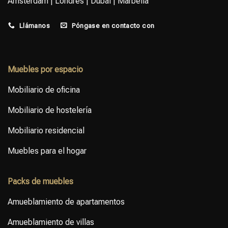
Amsterdam | Londres | Dubai | Marbella
equipos de diseño y adquisición
consultores de FF&E con
para ofrecer paquetes de
mobiliario que cumple con las
mobiliario, equipamiento y
especificaciones y soluciones
Llámanos
Póngase en contacto con
accesorios que se ajusten a la
FF&E a medida.⁣ ⁣ Póngase en
intención del diseño, el
contacto con nosotros para
presupuesto y el rendimiento.⁣ ⁣
hablar de su próximo proyecto.
Muebles por espacio
Hablemos de su próximo
proyecto de interiorismo.
Mobiliario de oficina
Mobiliario de hostelería
Mobiliario residencial
Muebles para el hogar
Packs de muebles
Amueblamiento de apartamentos
Amueblamiento de villas