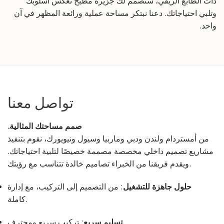
ذات الطابع الريفي، سنصمم لك جزيرة مطبخ تعكس أسلوبك
وتلبي احتياجاتك. دعنا نبتكر مساحة عملية ورائعة المظهر في آن
واحد.
تواصل معنا
صمم مساحتك المثالية.
من أمستردام ولندن ودبي وماربيا وسيول ونيويورك، نقوم بتنفيذ
مشاريع تصميم داخلي مخصصة مصممة خصيصًا لتلبية احتياجاتك.
ويقدم فريقنا من الخبراء تصاميم خالدة تتناسب مع رؤيتك.
حلول جاهزة للتشغيل
: من التصميم إلى التركيب، مع إدارة
كاملة.
: تركيب سريع ومحترف.
تسليم سريع