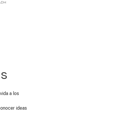
ADH
ns
ida a los
conocer ideas