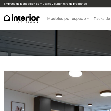
Ir
Empresa de fabricación de muebles y suministro de productos
al
contenido
Muebles por espacio
Packs de