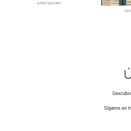
ÁMSTERDAM
NOV
Ú
Descubra
Síganos en I