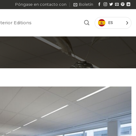
Póngase en contacto con
Boletín
terior Editions
ES