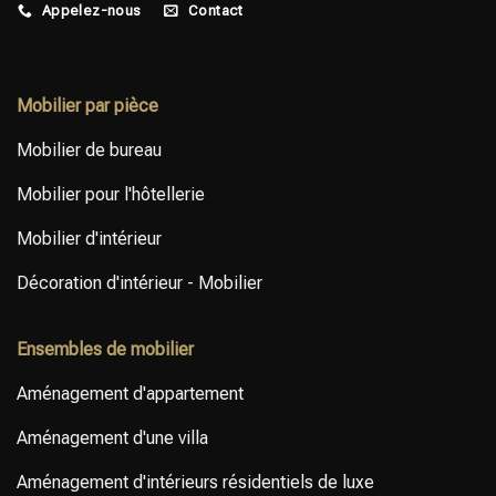
d’approvisionnement pour
raffinement discret. 🏡✨⁣ ⁣ Interior
Appelez-nous
Contact
proposer des solutions
Editions les designers, les
d’ameublement, d’équipement
promoteurs immobiliers et les
et de décoration (FF&E) en
consultants en mobilier,
Mobilier par pièce
adéquation avec la vision
équipement et agencement
architecturale, le budget et les
(FF&E) en leur proposant du
Mobilier de bureau
performances attendues.⁣ ⁣
mobilier conforme aux cahiers
Discutons ensemble de votre
des charges et des solutions
Mobilier pour l'hôtellerie
prochain projet d’aménagement
FF&E sur mesure.⁣ ⁣ Contactez-
intérieur.
nous pour discuter de votre
Mobilier d'intérieur
prochain projet.
Décoration d'intérieur - Mobilier
Ensembles de mobilier
Aménagement d'appartement
Aménagement d'une villa
Aménagement d'intérieurs résidentiels de luxe