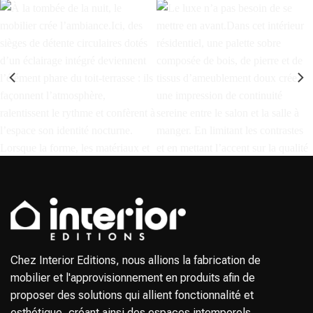
À la tombée de la nuit, le mobilier
Le luxe n’a pas besoin de se
crée l’ambiance.⁣ ⁣ Ici, des sièges
mettre en avant.⁣ ⁣ Dans cet
de salon circulaires dotés d’un
intérieur résidentiel, une palette
éclairage intégré deviennent
sobre composée de bois, de
l’élément phare du toit-terrasse
pierre et de tissus
: ils façonnent l’atmosphère,
d’ameublement doux crée une
ralentissent le rythme et
impression de continuité
Chez Interior Editions, nous allions la fabrication de
confèrent à l’espace son
sereine entre le salon et la salle
mobilier et l'approvisionnement en produits afin de
identité nocturne. Lorsque la
à manger. En limitant les
proposer des solutions qui allient fonctionnalité et
forme, les matériaux et la
contrastes et en mettant
esthétique, créant ainsi des espaces intemporels,