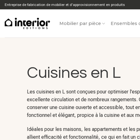
Aller
Entreprise de fabrication de mobilier et d'approvisionnement en produits
directement
au
Mobilier par pièce
Ensembles d
contenu
Cuisines en L
Les cuisines en L sont conçues pour optimiser l'espa
excellente circulation et de nombreux rangements. 
conserver une cuisine ouverte et accessible, tout en
fonctionnel et élégant, propice à la cuisine et aux 
Idéales pour les maisons, les appartements et les pr
allient efficacité et fonctionnalité, ce qui en fait un