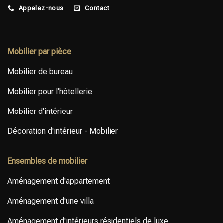
d’approvisionnement pour
raffinement discret. 🏡✨⁣ ⁣ Interior
Appelez-nous
Contact
proposer des solutions
Editions les designers, les
d’ameublement, d’équipement
promoteurs immobiliers et les
et de décoration (FF&E) en
consultants en mobilier,
Mobilier par pièce
adéquation avec la vision
équipement et agencement
architecturale, le budget et les
(FF&E) en leur proposant du
Mobilier de bureau
performances attendues.⁣ ⁣
mobilier conforme aux cahiers
Discutons ensemble de votre
des charges et des solutions
Mobilier pour l'hôtellerie
prochain projet d’aménagement
FF&E sur mesure.⁣ ⁣ Contactez-
intérieur.
nous pour discuter de votre
Mobilier d'intérieur
prochain projet.
Décoration d'intérieur - Mobilier
Ensembles de mobilier
Aménagement d'appartement
Aménagement d'une villa
Aménagement d'intérieurs résidentiels de luxe