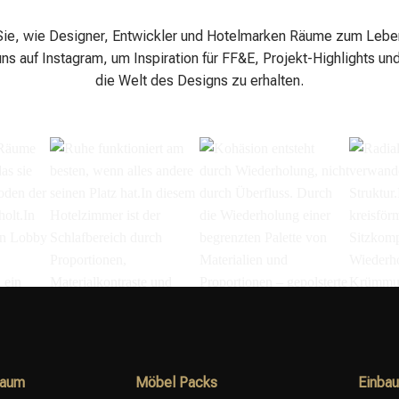
ie, wie Designer, Entwickler und Hotelmarken Räume zum Leb
ns auf Instagram, um Inspiration für FF&E, Projekt-Highlights und
die Welt des Designs zu erhalten.
äume
Ruhe funktioniert am
Kohäsion entsteht
Radial
, das
besten, wenn alles
durch Wiederholung,
verwan
den
andere seinen Platz
nicht durch Überfluss.⁣ ⁣
Struktur
achen
kennt.⁣ ⁣ In diesem
Durch die
kreisf
dieser
Hotelzimmer ist der
Wiederholung einer
Sitzko
Raum
Möbel Packs
Einba
bby
Schlafbereich durch
begrenzten Palette von
Wieder