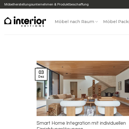
Zum
Möbelherstellungsunternehmen & Produktbeschaffung
Inhalt
springen
Möbel nach Raum
Möbel Pack
03
Dez
Smart Home Integration mit individuellen