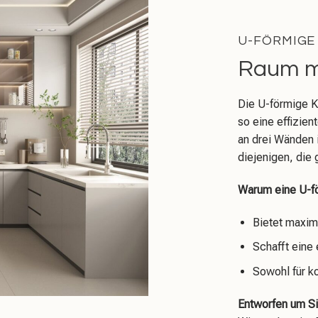
U-FÖRMIGE
Raum m
Die U-förmige K
so eine effizie
an drei Wänden i
diejenigen, die
Warum eine U-f
Bietet maxim
Schafft eine
Sowohl für k
Entworfen um S