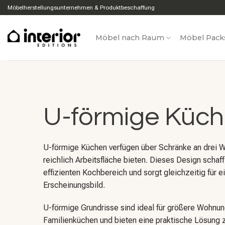
Zum
Möbelherstellungsunternehmen & Produktbeschaffung
Inhalt
springen
Möbel nach Raum
Möbel Pack
U-förmige Küc
U-förmige Küchen verfügen über Schränke an drei W
reichlich Arbeitsfläche bieten. Dieses Design schaf
effizienten Kochbereich und sorgt gleichzeitig für ei
Erscheinungsbild.
U-förmige Grundrisse sind ideal für größere Wohnun
Familienküchen und bieten eine praktische Lösung 