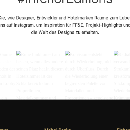
ie, wie Designer, Entwickler und Hotelmarken Räume zum Leb
ns auf Instagram, um Inspiration für FF&E, Projekt-Highlights und
die Welt des Designs zu erhalten.
äume
Ruhe funktioniert am
Kohäsion entsteht
Radial
, das
besten, wenn alles
durch Wiederholung,
verwan
den
andere seinen Platz
nicht durch Überfluss.⁣ ⁣
Struktur
achen
kennt.⁣ ⁣ In diesem
Durch die
kreisf
dieser
Hotelzimmer ist der
Wiederholung einer
Sitzko