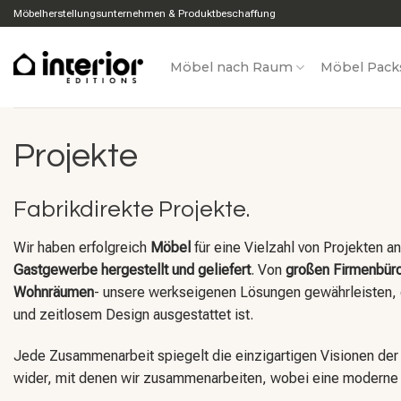
Zum
Möbelherstellungsunternehmen & Produktbeschaffung
Inhalt
springen
Möbel nach Raum
Möbel Pack
Projekte
Fabrikdirekte Projekte.
Wir haben erfolgreich
Möbel
für eine Vielzahl von Projekten a
Gastgewerbe
hergestellt und geliefert
. Von
großen Firmenbür
Wohnräumen
- unsere werkseigenen Lösungen gewährleisten, d
und zeitlosem Design ausgestattet ist.
Jede Zusammenarbeit spiegelt die einzigartigen Visionen der 
wider, mit denen wir zusammenarbeiten, wobei eine moderne u